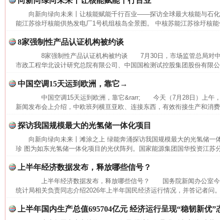
向新向绿向未来丨让核能赋能千行百业
向新向绿向未来丨让核能赋能千行百业——探访全球最大核能与石
能江苏徐圩核能供热发电厂1号机组核岛全景图。 中核苏能江苏徐圩核能供
8家强制性产品认证机构被约谈
8家强制性产品认证机构被约谈 7月30日，市场监管总局对中
市政工程华北设计研究总院有限公司、中国国检测试控股集团股份有限公司
中国空调15天运到欧洲，靠它→
中国空调15天运到欧洲，靠它&rarr; 今天（7月28日）上
新闻发布会上介绍，中欧班列横亘亚欧、连接东西，有效衔接生产和消费，
探访我国规模最大的光氢储一体化项目
向新向绿向未来丨滩涂之上 绿能奔涌探访我国规模最大的光氢储一
珍 图为如东光氢储一体化项目的光伏阵列。国家能源集团国华投资江苏
上半年经济数据发布，释放哪些信号？
上半年经济数据发布，释放哪些信号？ 国务院新闻办公室今
统计局相关负责同志介绍2026年上半年国民经济运行情况，并答记者问。
上半年国内生产总值695704亿元 经济运行呈现“稳韧新优”