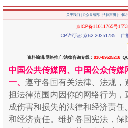
关于我们
|
公众采编部
|
法律声明
| 中国
京ICP备11011765号1至3
ICP许可证: 京B2-20251785
广
今
在谋一域中谋全局
资料编辑/网络推广/法律咨询专线：
010-89525216
QQ
中国公共传媒网、中国公众传媒
一、
遵守各国有关法律、法规，
担法律范围内因你的网络行为，
成伤害和损失的法律和经济责任
习近平的博鳌关键词
和经济责任。维护各国宪法，保
魏明亮