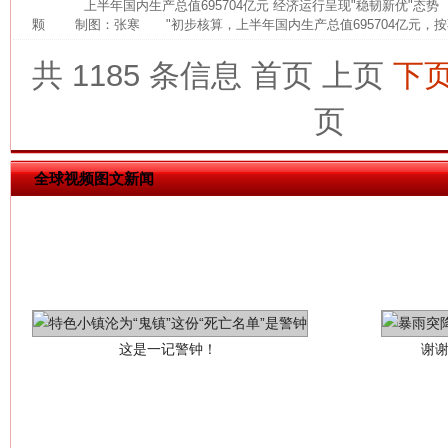
上半年国内生产总值695704亿元 经济运行呈现"稳韧新优"态
颗 制图：张寒 "初步核算，上半年国内生产总值695704亿元，按
网上购药对药下症？
共 1185 条信息
首页
上页
下
页
全球视频图文新闻
这是一记警钟！
谢