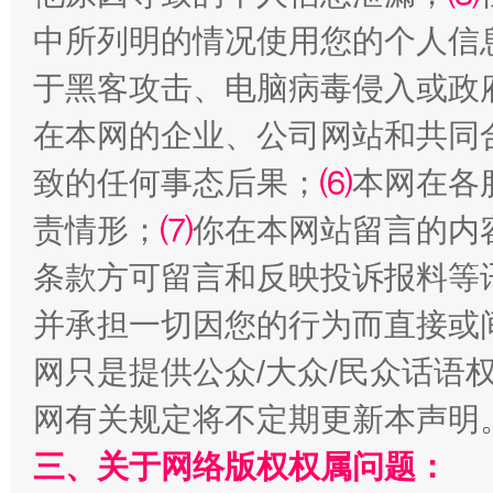
中所列明的情况使用您的个人信
揭批美国五大"原罪"
"炒
于黑客攻击、电脑病毒侵入或政
在本网的企业、公司网站和共同
致的任何事态后果；
⑹
本网在各
责情形；
⑺
你在本网站留言的内
条款方可留言和反映投诉报料等
并承担一切因您的行为而直接或
解纷+调解+退费，一次搞定
网只是提供公众/大众/民众话语
网有关规定将不定期更新本声明
三、关于网络版权权属问题：