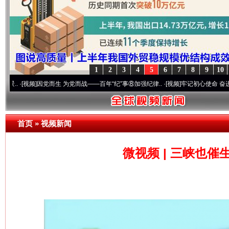
网上购药对药下症？
1
2
3
4
5
6
7
8
9
10
频]
因党而生 为党而战——百年“纪”事⑧加强纪律..
·[视频]
牢记初心使命 奋进复兴征程丨“
首页
»
视频新闻
微视频 | 三峡也
这是一记警钟！
谢