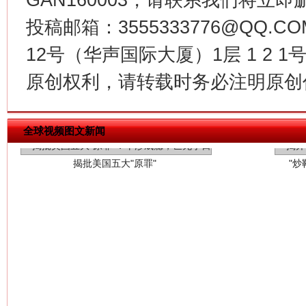
投稿邮箱：3555333776@QQ
12号（华声国际大厦）1层 1 2
原创权利，请转载时务必注明原创作
揭批美国五大"原罪"
"炒
全球视频图文新闻
解纷+调解+退费，一次搞定