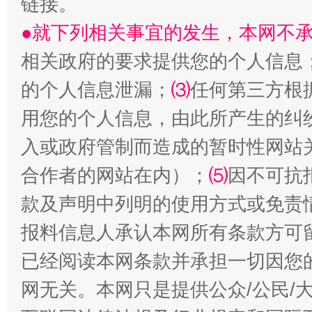
链接。
●就下列相关事宜的发生，本网不
相关政府的要求提供您的个人信息
的个人信息泄漏；
⑶
任何第三方根
站台名比不上好声名
用您的个人信息，由此所产生的纠
入或政府管制而造成的暂时性网站
合作者的网站在内）；
⑸
因不可抗
款及声明中列明的使用方式或免责
报料信息人承认本网所有条款方可
已经阅读本网条款并承担一切因您
网无关。本网只是提供公众/公民/
漫山遍野的桃花与雪山、麦地、白藏房
除了