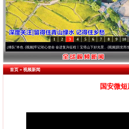
1
2
3
4
5
6
7
8
9
10
”本色
·[视频]
牢记初心使命 奋进复兴征程丨宝塔山下好光景..
·[视频]
因党而生 为党而战
首页
»
视频新闻
国安微短