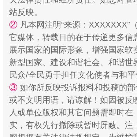
站台名比不上好声名
站反映。
②
凡本网注明“来源：XXXXXX
它媒体，转载目的在于传递更多信
展示国家的国际形象，增强国家软
新型国家、建设和谐社会、和谐世界
民众/全民勇于担任文化使者与和
漫山遍野的桃花与雪山、麦地、白藏房
除了
③
如你所反映投诉报料和投稿的部
或不文明用语，请谅解！如因被反
人或单位版权和其它问题需即时在
实，有权先行撤除或暂时屏蔽。注