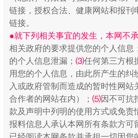
链接，授权合法、健康网站和报刊
链接。
生
●就下列相关事宜的发生，本网不
“刷贴”乱象丛生
相关政府的要求提供您的个人信息
的个人信息泄漏；
⑶
任何第三方根
用您的个人信息，由此所产生的纠
入或政府管制而造成的暂时性网站
合作者的网站在内）；
⑸
因不可抗
款及声明中列明的使用方式或免责
揭批美国五大"原罪"
"炒
报料信息人承认本网所有条款方可
已经阅读本网条款并承担一切因您