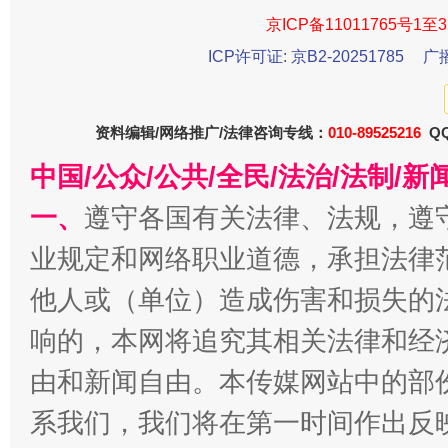
京ICP备11011765号1至3
ICP许可证: 京B2-20251785
广
今
资料编辑/网络推广/法律咨询专线：
010-89525216
QQ
在谋一域中谋全局
中国/公众/公共/全民/法治/法制/
一、
遵守各国有关法律、法规，遵
业规定和网络职业道德，承担法律
他人或（单位）造成伤害和损失的
响的，本网将追究其相关法律和经
由和新闻自由。本传媒网站中的部
习近平的博鳌关键词
魏明亮
系我们，我们将在第一时间作出反