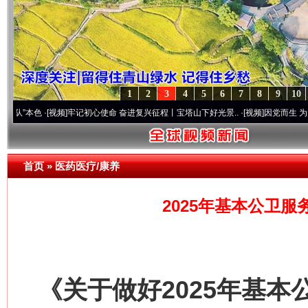
1
2
3
4
5
6
7
8
9
10
色
·[视频]
牢记初心使命 奋进复兴征程丨宝塔山下好光景..
·[视频]
因党而生 为党而战——百
首页
»
医药医疗/康养
2025年基本公卫服
《关于做好2025年基