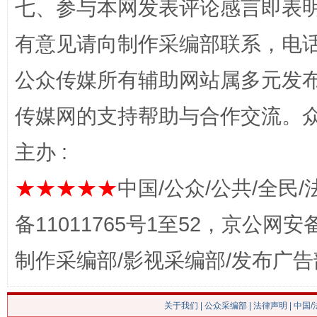
七、参与本网发表评论感言即表明
网上购药对药下症？
有意见请向制作采编部联系，电话：0
公众传媒所有辅助网站属多元发
传媒网的支持帮助与合作交流。
主办 :
★★★★★
中国/公众/公共/全民/
备11011765号1至52，京公网安备：
这是一记警钟！
谢
制作采编部/影视采编部/发布广告
关于我们
|
公众采编部
|
法律声明
| 中国