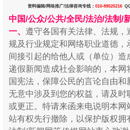
今
在谋一域中谋全局
资料编辑/网络推广/法律咨询专线：
010-89525216
QQ
中国/公众/公共/全民/法治/法
一、
遵守各国有关法律、法规，
规及行业规定和网络职业道德，
间接引起的给他人或（单位）造
递假新闻造成社会影响的，本网
习近平的博鳌关键词
国宪法，保障公民的言论自由和
魏明亮
无意中涉及到您的权益，请及时
或更正。特请来函来电说明本网
站有权先行撤除，以保护版权拥有者