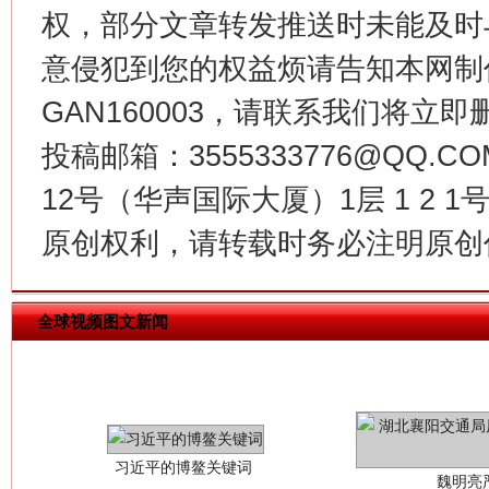
权，部分文章转发推送时未能及时
今
在谋一域中谋全局
意侵犯到您的权益烦请告知本网制作采编
GAN160003，请联系我们将立即删
投稿邮箱：3555333776@QQ
12号（华声国际大厦）1层 1 2
原创权利，请转载时务必注明原创作
全球视频图文新闻
习近平的博鳌关键词
魏明亮