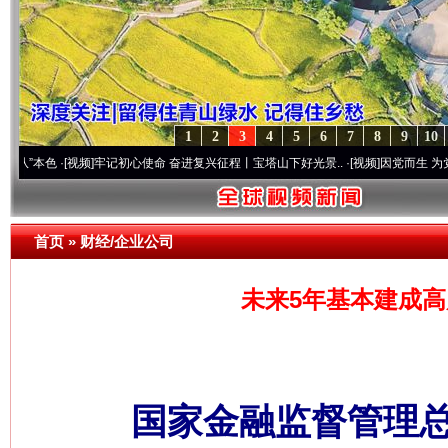
1
2
3
4
5
6
7
8
9
10
·[视频]
牢记初心使命 奋进复兴征程丨宝塔山下好光景..
·[视频]
因党而生 为党而战——百
首页
»
财经/企业公司
未来5年基本建成高
国家金融监督管理总