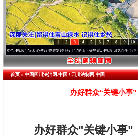
1
2
3
4
5
6
7
8
9
10
频]
牢记初心使命 奋进复兴征程丨宝塔山下好光景..
·[视频]
因党而生 为党而战——百年“
首页
»
中国四川法治网.中国 / 四川法制网.中国
办好群众“关键小事
办好群众"关键小事"