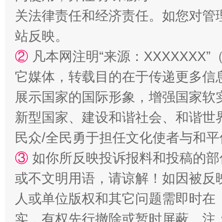
关法律责任和经济责任。如您对管
站反映。
②
凡本网注明“来源：XXXXXX
它媒体，转载目的在于传递更多信
展示国家的国际形象，增强国家软
漫山遍野的桃花与雪山、麦地、白藏房
除了
新型国家、建设和谐社会、和谐世界
民众/全民勇于担任文化使者与和
③
如你所反映投诉报料和投稿的部
或不文明用语，请谅解！如因被反
人或单位版权和其它问题需即时在
实，有权先行撤除或暂时屏蔽。注