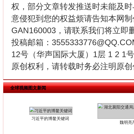
在谋一域中谋全局
权，部分文章转发推送时未能及时
意侵犯到您的权益烦请告知本网制作采编
GAN160003，请联系我们将立即删
投稿邮箱：3555333776@QQ
12号（华声国际大厦）1层 1 2
原创权利，请转载时务必注明原创作
习近平的博鳌关键词
魏明亮
全球视频图文新闻