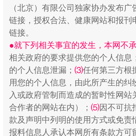
（北京）有限公司独家协办发布广
生
“刷贴”乱象丛生
链接，授权合法、健康网站和报刊
链接。
●就下列相关事宜的发生，本网不
相关政府的要求提供您的个人信息
的个人信息泄漏；
⑶
任何第三方根
用您的个人信息，由此所产生的纠
揭批美国五大"原罪"
"炒
入或政府管制而造成的暂时性网站
合作者的网站在内）；
⑸
因不可抗
款及声明中列明的使用方式或免责
报料信息人承认本网所有条款方可