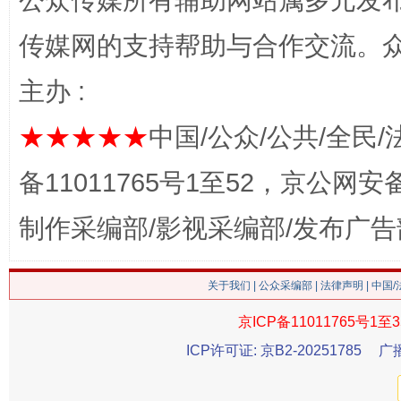
公众传媒所有辅助网站属多元发
传媒网的支持帮助与合作交流。
主办 :
这是一记警钟！
谢
★★★★★
中国/公众/公共/全民/
备11011765号1至52，京公网安备：
制作采编部/影视采编部/发布广告
关于我们
|
公众采编部
|
法律声明
| 中国
京ICP备11011765号1至3
ICP许可证: 京B2-20251785
广
今
在谋一域中谋全局